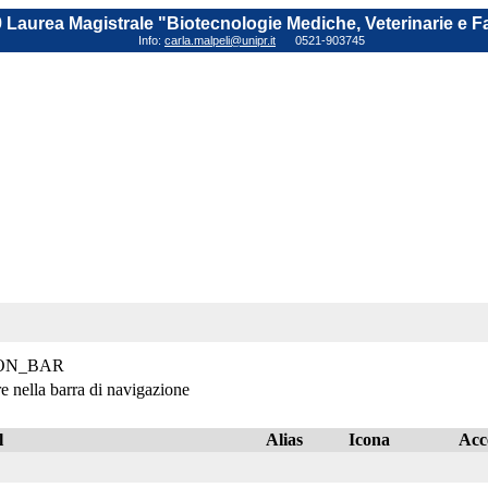
 Laurea Magistrale "Biotecnologie Mediche, Veterinarie e 
Info:
carla.malpeli@unipr.it
0521-903745
ON_BAR
re nella barra di navigazione
l
Alias
Icona
Acc