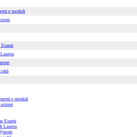
enti e moduli
zioni
e Esami
 Laurea
perte
oltà
menti e moduli
Lezioni
one Esami
i Laurea
@perte