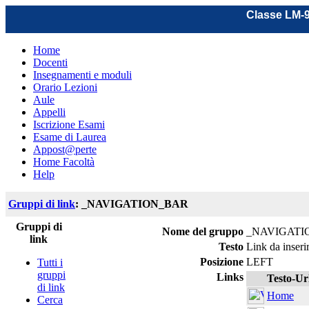
Classe LM-9
Home
Docenti
Insegnamenti e moduli
Orario Lezioni
Aule
Appelli
Iscrizione Esami
Esame di Laurea
Appost@perte
Home Facoltà
Help
Gruppi di link
: _NAVIGATION_BAR
Gruppi di
Nome del gruppo
_NAVIGATI
link
Testo
Link da inseri
Posizione
LEFT
Tutti i
gruppi
Links
Testo-Ur
di link
Home
Cerca