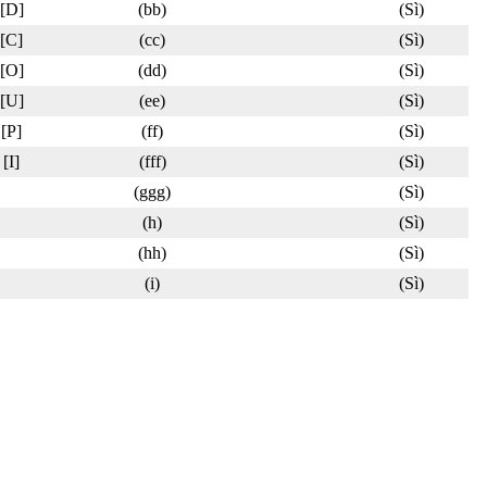
[D]
(bb)
(Sì)
[C]
(cc)
(Sì)
[O]
(dd)
(Sì)
[U]
(ee)
(Sì)
[P]
(ff)
(Sì)
[I]
(fff)
(Sì)
(ggg)
(Sì)
(h)
(Sì)
(hh)
(Sì)
(i)
(Sì)