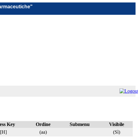
Farmaceutiche"
ess Key
Ordine
Submenu
Visibile
[H]
(aa)
(Sì)