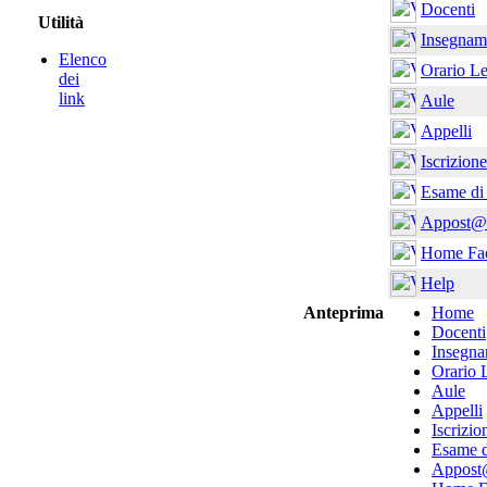
Docenti
Utilità
Insegnam
Elenco
Orario Le
dei
link
Aule
Appelli
Iscrizion
Esame di
Appost@
Home Fac
Help
Anteprima
Home
Docenti
Insegna
Orario 
Aule
Appelli
Iscrizi
Esame d
Appost