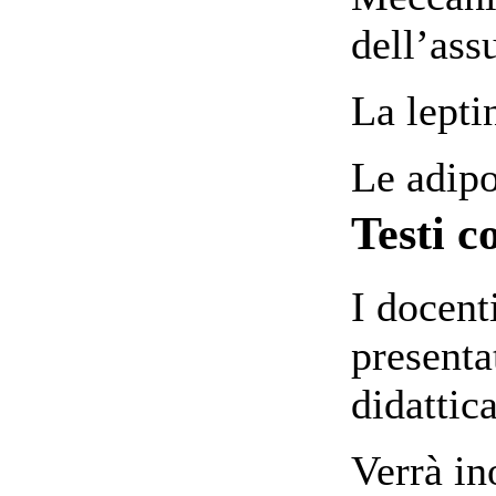
dell’ass
La lepti
Le adip
Testi c
I docent
presenta
didattica
Verrà in