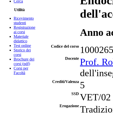
Endocr
Cerca
dell'a
Utilità
Ricevimento
studenti
Registrazione
Anno a
ai corsi
Materiale
didattico
Test online
Codice del corso
100026
Storico dei
corsi
Docente
Prof. Ro
Brochure dei
corsi (pdf)
Corsi per
dell'ins
Facoltà
Crediti/Valenza
5
SSD
VET/02 -
Erogazione
Tradizio