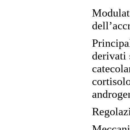
Modulato
dell’acc
Principa
derivati 
catecola
cortisol
androge
Regolazi
Meccani