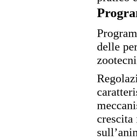
Progr
Program
delle pe
zootecni
Regolazi
caratter
meccani
crescita
sull’ani