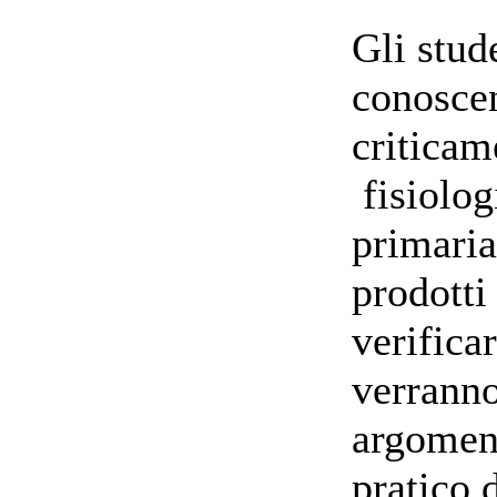
Gli stud
conoscen
criticam
fisiolog
primaria
prodotti
verifica
verranno
argoment
pratico 