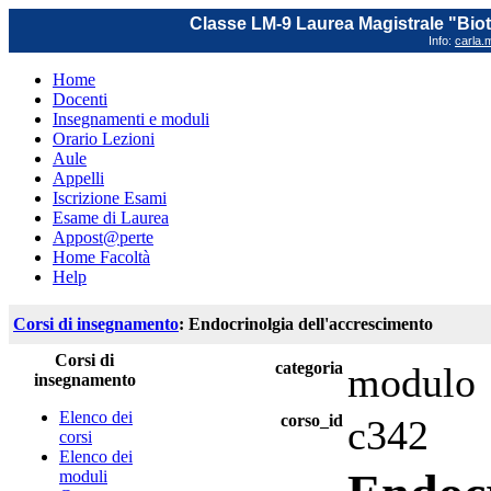
Classe LM-9 Laurea Magistrale "Biot
Info:
carla.m
Home
Docenti
Insegnamenti e moduli
Orario Lezioni
Aule
Appelli
Iscrizione Esami
Esame di Laurea
Appost@perte
Home Facoltà
Help
Corsi di insegnamento
: Endocrinolgia dell'accrescimento
Corsi di
categoria
modulo
insegnamento
Elenco dei
corso_id
c342
corsi
Elenco dei
moduli