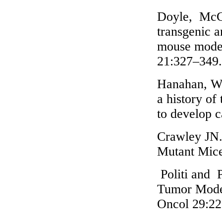
Doyle, McGa
transgenic 
mouse model
21:327–349.
Hanahan, Wa
a history of
to develop 
Crawley JN
Mutant Mice
Politi and 
Tumor Model
Oncol 29:2