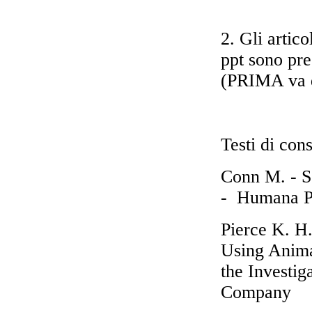
2. Gli artic
ppt sono pre
(PRIMA va di
Testi di con
Conn M. - S
- Humana Pr
Pierce K. H
Using Anima
the Investig
Company