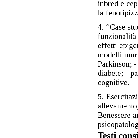
inbred e cep
la fenotipiz
4. “Case stu
funzionalità
effetti epig
modelli muri
Parkinson; -
diabete; - p
cognitive.
5. Esercitaz
allevamento
Benessere an
psicopatolog
Testi consi