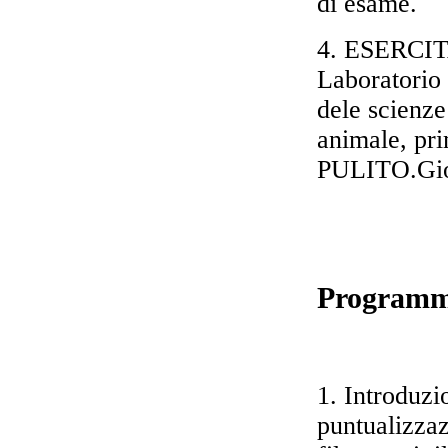
di esame.
4. ESERCI
Laboratorio
dele scienze
animale, p
PULITO.Giorn
Program
1. Introduzi
puntualizzaz