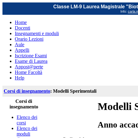
Classe LM-9 Laurea Magistrale "Biot
Info:
carla.m
Home
Docenti
Insegnamenti e moduli
Orario Lezioni
Aule
Appelli
Iscrizione Esami
Esame di Laurea
Appost@perte
Home Facoltà
Help
Corsi di insegnamento
: Modelli Sperimentali
Corsi di
Modelli 
insegnamento
Elenco dei
corsi
Anno acca
Elenco dei
moduli