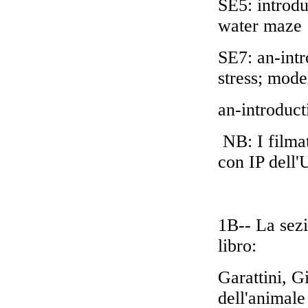
SE5: introdu
water maze
SE7: an-int
stress; model
an-introduc
NB: I filmat
con IP dell'U
1B-- La sezi
libro:
Garattini, G
dell'animal