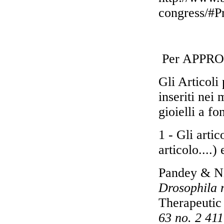
congress/#P
Per APPR
Gli Articoli
inseriti nei 
gioielli a f
1 - Gli arti
articolo....)
Pandey & Ni
Drosophila 
Therapeutic
63
no. 2
411