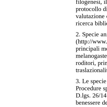
filogenesi, i
protocollo di
valutazione 
ricerca bibli
2. Specie an
(http://www
principali m
melanogaster
roditori, pr
traslazionali
3. Le specie 
Procedure s
D.lgs. 26/1
benessere de