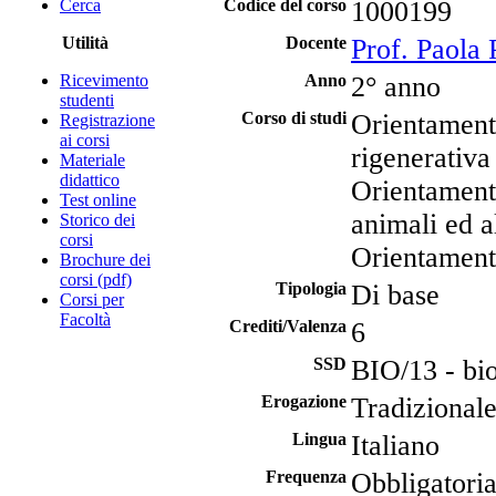
Cerca
Codice del corso
1000199
Utilità
Docente
Prof. Paola 
Ricevimento
Anno
2° anno
studenti
Corso di studi
Orientament
Registrazione
ai corsi
rigenerativa
Materiale
didattico
Orientamento
Test online
animali ed a
Storico dei
corsi
Orientamento
Brochure dei
corsi (pdf)
Tipologia
Di base
Corsi per
Facoltà
Crediti/Valenza
6
SSD
BIO/13 - bio
Erogazione
Tradizional
Lingua
Italiano
Frequenza
Obbligatori