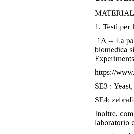
MATERIAL
1. Testi per
1A -- La par
biomedica s
Experiment
https://www
SE3 : Yeast,
SE4: zebraf
Inoltre, com
laboratorio 