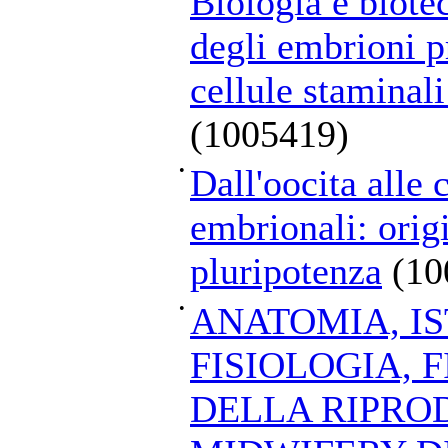
Biologia e biote
degli embrioni p
cellule staminal
(1005419)
•
Dall'oocita alle 
embrionali: orig
pluripotenza
(10
•
ANATOMIA, IS
FISIOLOGIA, 
DELLA RIPRO