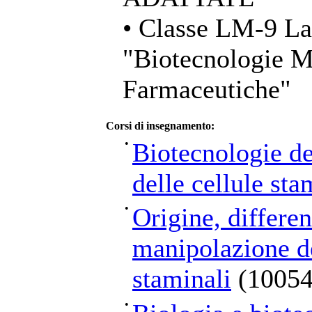
• Classe LM-9 La
"Biotecnologie Me
Farmaceutiche"
Corsi di insegnamento:
•
Biotecnologie de
delle cellule sta
•
Origine, differe
manipolazione de
staminali
(10054
•