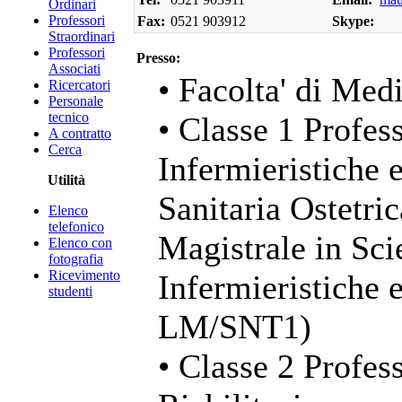
Ordinari
Professori
Fax:
0521 903912
Skype:
Straordinari
Professori
Presso:
Associati
• Facolta' di Med
Ricercatori
Personale
tecnico
• Classe 1 Profess
A contratto
Cerca
Infermieristiche 
Utilità
Sanitaria Ostetri
Elenco
telefonico
Magistrale in Sci
Elenco con
fotografia
Ricevimento
Infermieristiche 
studenti
LM/SNT1)
• Classe 2 Profess