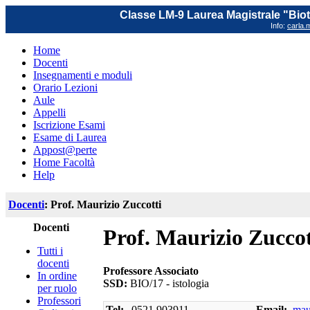
Classe LM-9 Laurea Magistrale "Biot
Info:
carla.m
Home
Docenti
Insegnamenti e moduli
Orario Lezioni
Aule
Appelli
Iscrizione Esami
Esame di Laurea
Appost@perte
Home Facoltà
Help
Docenti
: Prof. Maurizio Zuccotti
Docenti
Prof. Maurizio Zuccot
Tutti i
docenti
Professore Associato
In ordine
SSD:
BIO/17 - istologia
per ruolo
Professori
Tel:
0521 903911
Email:
mau