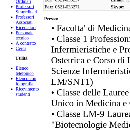
Ordinari
Professori
Fax:
0521-033271
Skype:
Straordinari
Professori
Presso:
Associati
• Facolta' di Medicin
Ricercatori
Personale
• Classe 1 Profession
tecnico
A contratto
Infermieristiche e Pr
Cerca
Ostetrica e Corso di 
Utilità
Elenco
Scienze Infermieristi
telefonico
Elenco con
LM/SNT1)
fotografia
Ricevimento
• Classe delle Lauree
studenti
Unico in Medicina e 
• Classe LM-9 Laure
"Biotecnologie Medic