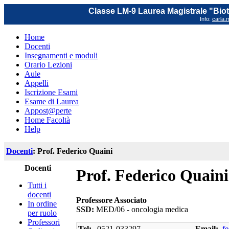
Classe LM-9 Laurea Magistrale "Biot
Info:
carla.m
Home
Docenti
Insegnamenti e moduli
Orario Lezioni
Aule
Appelli
Iscrizione Esami
Esame di Laurea
Appost@perte
Home Facoltà
Help
Docenti
: Prof. Federico Quaini
Docenti
Prof. Federico Quaini
Tutti i
docenti
Professore Associato
In ordine
SSD:
MED/06 - oncologia medica
per ruolo
Professori
Tel:
0521-033297
Email:
fe