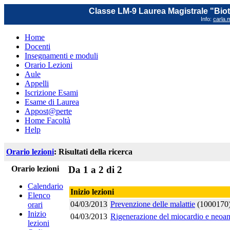
Classe LM-9 Laurea Magistrale "Biot
Info:
carla.m
Home
Docenti
Insegnamenti e moduli
Orario Lezioni
Aule
Appelli
Iscrizione Esami
Esame di Laurea
Appost@perte
Home Facoltà
Help
Orario lezioni
: Risultati della ricerca
Orario lezioni
Da 1 a 2 di 2
Calendario
Inizio lezioni
Elenco
04/03/2013
Prevenzione delle malattie
(1000170)
orari
Inizio
04/03/2013
Rigenerazione del miocardio e neoa
lezioni