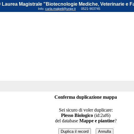
 Laurea Magistrale "Biotecnologie Mediche, Veterinarie e 
Info:
carla.malpeli@unipr.it
0521-903745
Conferma duplicazione mappa
Sei sicuro di voler duplicare:
Plesso Biologico
(id:2af6)
del database
Mappe e piantine
?