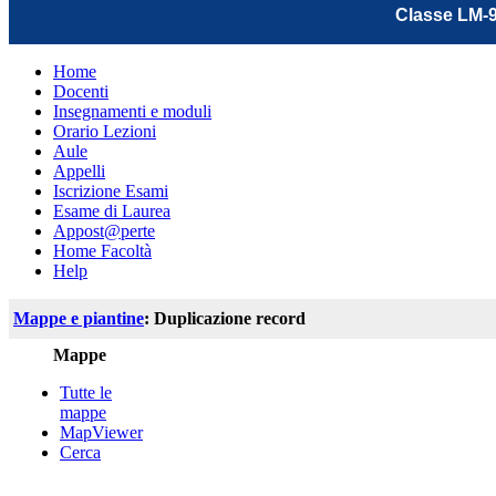
Classe LM-9
Home
Docenti
Insegnamenti e moduli
Orario Lezioni
Aule
Appelli
Iscrizione Esami
Esame di Laurea
Appost@perte
Home Facoltà
Help
Mappe e piantine
: Duplicazione record
Mappe
Tutte le
mappe
MapViewer
Cerca