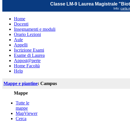
Classe LM-9 Laurea Magistrale "Biot
Info:
carla.m
Home
Docenti
Insegnamenti e moduli
Orario Lezioni
Aule
Appelli
Iscrizione Esami
Esame di Laurea
Appost@perte
Home Facoltà
Help
Mappe e piantine
: Campus
Mappe
Tutte le
mappe
MapViewer
Cerca