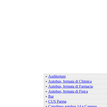
»
Auditorium
»
Autobus, fermata di Chimica
»
Autobus, fermata di Farmacia
»
Autobus, fermata di Fisica
»
Bar
»
CUS Parma
»
Capolinea autobus 14 e Campus