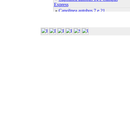
Express
»
Capolinea autobus 7 e 21
»
Cascina Ambolana
»
Centro Linguistico
»
Centro S.Elisabetta
»
Dip. Bioscienze (Biochim. Biol.
Molec.)
»
Dip. Bioscienze (Biol. Evol. Funz.)
»
Dip. Bioscienze (Plesso Biologico)
»
Dip. Bioscienze (Sci. Ambientali)