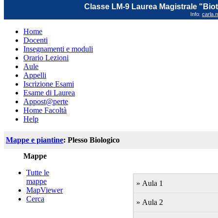
Classe LM-9 Laurea Magistrale "Biot
Info:
carla.m
Home
Docenti
Insegnamenti e moduli
Orario Lezioni
Aule
Appelli
Iscrizione Esami
Esame di Laurea
Appost@perte
Home Facoltà
Help
Mappe e piantine
: Plesso Biologico
Mappe
Tutte le
mappe
» Aula 1
MapViewer
Cerca
» Aula 2