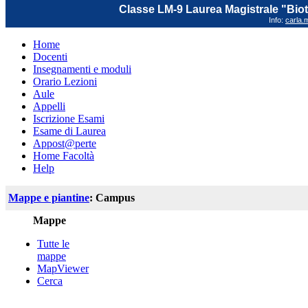
Classe LM-9 Laurea Magistrale "Biot
Info:
carla.m
Home
Docenti
Insegnamenti e moduli
Orario Lezioni
Aule
Appelli
Iscrizione Esami
Esame di Laurea
Appost@perte
Home Facoltà
Help
Mappe e piantine
: Campus
Mappe
Tutte le
mappe
MapViewer
Cerca