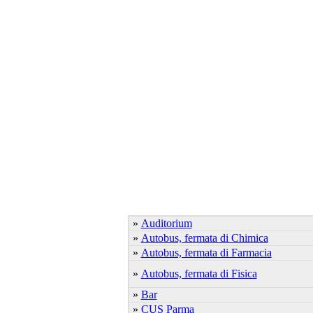
»
Auditorium
»
Autobus, fermata di Chimica
»
Autobus, fermata di Farmacia
»
Autobus, fermata di Fisica
»
Bar
»
CUS Parma