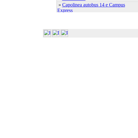
»
Capolinea autobus 14 e Campus
Express
»
Capolinea autobus 7 e 21
»
Cascina Ambolana
»
Centro Linguistico
»
Centro S.Elisabetta
»
Dip. Bioscienze (Plesso Biologico)
»
Dip. Bioscienze (ex Biochim. Biol.
Molec.)
»
Dip. Bioscienze (ex Biol. Evol. Funz.)
»
Dip. Bioscienze (ex Sci. Ambientali)