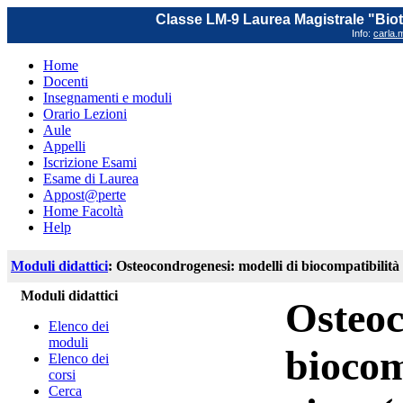
Classe LM-9 Laurea Magistrale "Biot
Info:
carla.m
Home
Docenti
Insegnamenti e moduli
Orario Lezioni
Aule
Appelli
Iscrizione Esami
Esame di Laurea
Appost@perte
Home Facoltà
Help
Moduli didattici
: Osteocondrogenesi: modelli di biocompatibilità 
Moduli didattici
Osteoc
Elenco dei
moduli
biocom
Elenco dei
corsi
Cerca