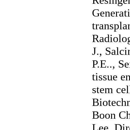
Generati
transpla
Radiolog
J., Salc
P.E.., S
tissue e
stem cel
Biotechn
Boon Ch
Lee. Dir