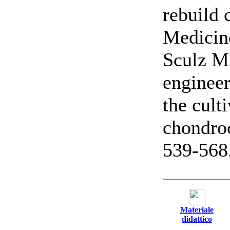
rebuild 
Medicine
Sculz M.
engineer
the cult
chondroc
539-568
Materiale
didattico