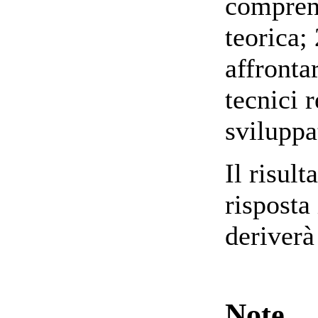
comprens
teorica; 
affronta
tecnici r
sviluppa
Il risult
risposta
deriverà
Note