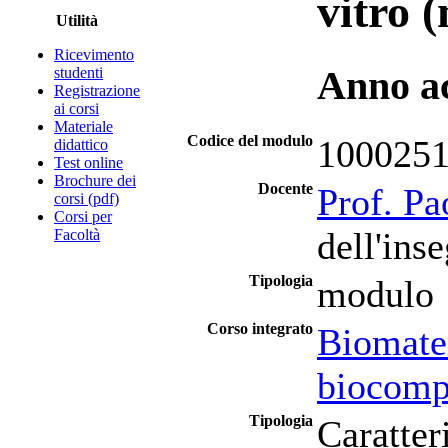
vitro 
Utilità
Ricevimento
studenti
Anno a
Registrazione
ai corsi
Materiale
Codice del modulo
100025
didattico
Test online
Brochure dei
Docente
Prof. Pa
corsi (pdf)
Corsi per
dell'ins
Facoltà
Tipologia
modulo
Corso integrato
Biomater
biocompa
Tipologia
Caratter