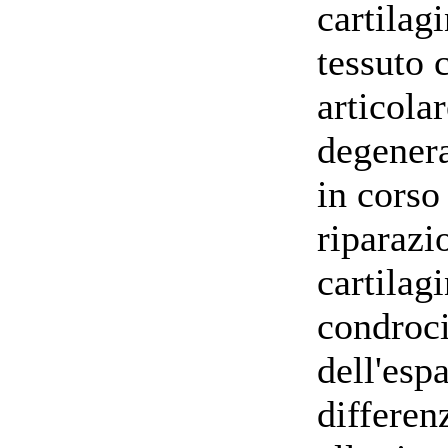
cartilag
tessuto 
articola
degenera
in corso
riparazi
cartilag
condrocit
dell'esp
differen