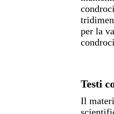
condroci
tridimen
per la v
condroci
Testi c
Il mater
scientif