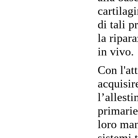
cartilag
di tali p
la ripara
in vivo.
Con l'at
acquisir
l’allesti
primarie 
loro man
sistemi 