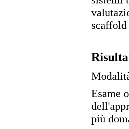
valutazi
scaffold
Risulta
Modalità
Esame or
dell'app
più doma