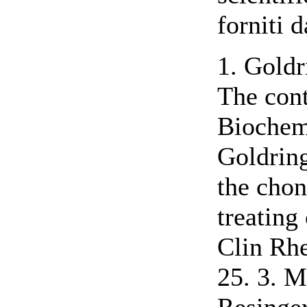
forniti 
1. Goldr
The cont
Biochem.
Goldrin
the cho
treating
Clin Rh
25. 3. Ma
Resinger