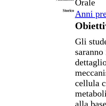
Orale
Storico
Anni pr
Obietti
Gli stud
saranno 
dettagli
meccanis
cellula 
metaboli
alla bas