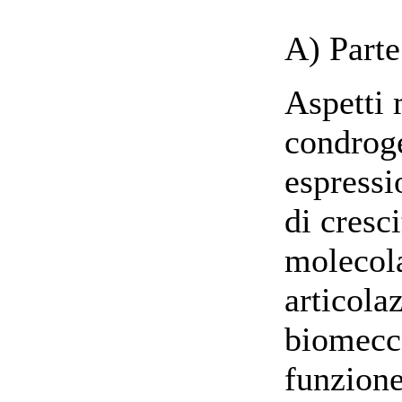
A) Parte
Aspetti 
condroge
espressi
di cresc
molecola
articolaz
biomecc
funzione