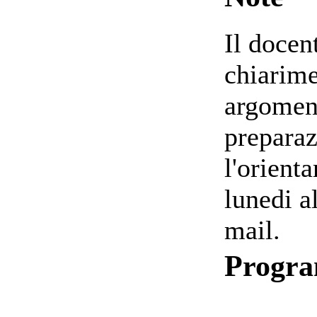
Il docen
chiarime
argoment
preparaz
l'orienta
lunedi a
mail.
Progr