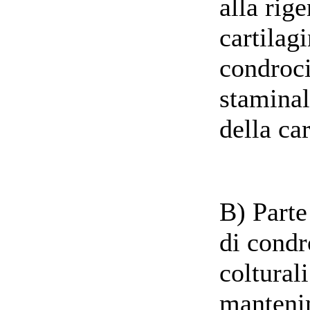
alla rig
cartilag
condroci
staminal
della car
B) Parte
di condr
coltural
manteni