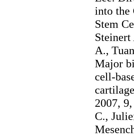
into the
Stem Cel
Steinert
A., Tuan
Major bi
cell-bas
cartilag
2007, 9,
C., Juli
Mesench