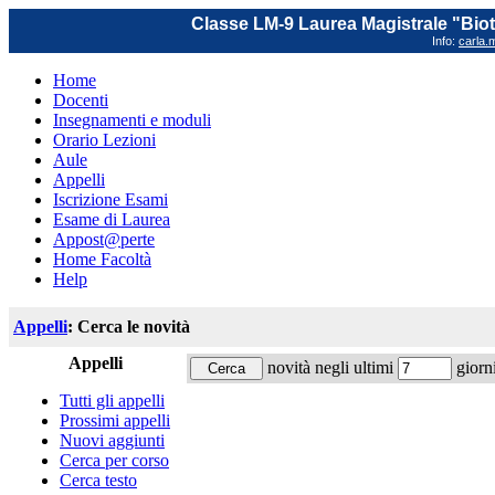
Classe LM-9 Laurea Magistrale "Biot
Info:
carla.m
Home
Docenti
Insegnamenti e moduli
Orario Lezioni
Aule
Appelli
Iscrizione Esami
Esame di Laurea
Appost@perte
Home Facoltà
Help
Appelli
: Cerca le novità
Appelli
novità negli ultimi
giorn
Tutti gli appelli
Prossimi appelli
Nuovi aggiunti
Cerca per corso
Cerca testo