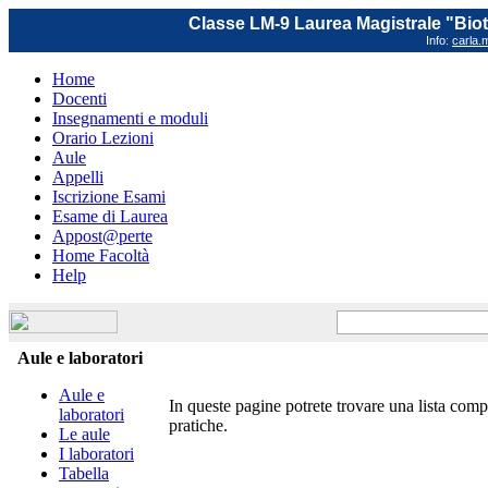
Classe LM-9 Laurea Magistrale "Biot
Info:
carla.m
Home
Docenti
Insegnamenti e moduli
Orario Lezioni
Aule
Appelli
Iscrizione Esami
Esame di Laurea
Appost@perte
Home Facoltà
Help
Aule e laboratori
Aule e
In queste pagine potrete trovare una lista compl
laboratori
pratiche.
Le aule
I laboratori
Tabella