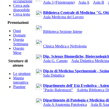
occupazione
Aula 3 (Fisioterapia)
Aula A
Aula B
Cerca aula
disponibile
Biblioteca Centrale di Medicina "G. Ott
Cerca testo
Aula Medicina del Lavoro
Prenotazioni
Oggi
Biblioteca Sezione Igiene
Domani
Questa
Settimana
Clinica Medica e Nefrologia
Questo
Mese
Dip. Scienze Biomediche, Biotecnologiche
Aula G. Canuto
Aula Didattica Medicina
Strutture di
ateneo
Dip.to di Medicina Sperimentale - Sezion
Le strutture
Sala Didattica
Mappa
interattiva
Dipartimento dell' Età Evolutiva - Azien
Piantine
"Paolo Balestrazzi"
Auletta Biblioteca D
Dipartimento di Patologia e Medicina d
Aula A Anatomia Patologica
Aula B Ana