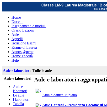
Classe LM-9 Laurea Magistrale "Biot
Info:
carla.m
Home
Docenti
Insegnamenti e moduli
Orario Lezioni
Aule
Appelli
Iscrizione Esami
Esame di Laurea
Appost@perte
Home Facoltà
Help
Aule e laboratori
: Tulle le aule
Aule e laboratori
Aule e laboratori raggruppat
Aule e
laboratori
Aula didattica 1° piano
Le aule
I laboratori
Tabella
Aule Centrali - Presidenza Facolta' di 