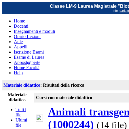
Classe LM-9 Laurea Magistrale "Biot
Info:
carla.m
Home
Docenti
Insegnamenti e moduli
Orario Lezioni
Aule
Appelli
Iscrizione Esami
Esame di Laurea
Appost@perte
Home Facoltà
Help
Materiale didattico
: Risultati della ricerca
Materiale
Corsi con materiale didattico
didattico
Animali transgeni
Tutti i
file
Ultimi
(1000244)
(14 file)
file