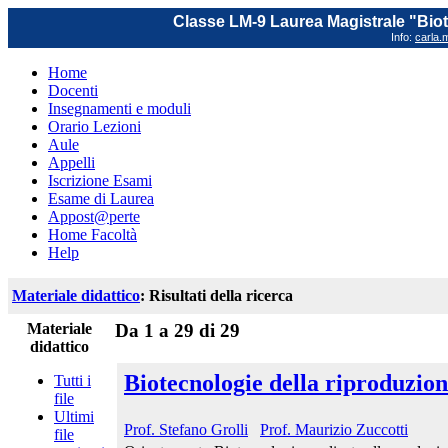
Classe LM-9 Laurea Magistrale "Biot
Info:
carla.m
Home
Docenti
Insegnamenti e moduli
Orario Lezioni
Aule
Appelli
Iscrizione Esami
Esame di Laurea
Appost@perte
Home Facoltà
Help
Materiale didattico
: Risultati della ricerca
Materiale
Da 1 a 29 di 29
didattico
Biotecnologie della riproduzione
Tutti i
file
Ultimi
Prof. Stefano Grolli
Prof. Maurizio Zuccotti
file