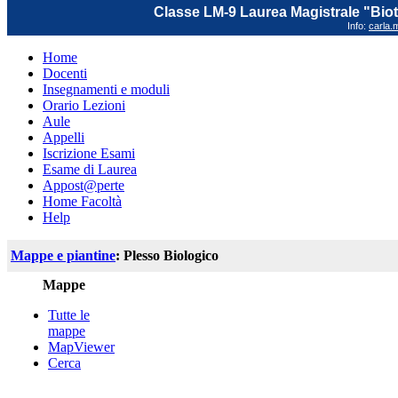
Classe LM-9 Laurea Magistrale "Biot
Info:
carla.m
Home
Docenti
Insegnamenti e moduli
Orario Lezioni
Aule
Appelli
Iscrizione Esami
Esame di Laurea
Appost@perte
Home Facoltà
Help
Mappe e piantine
: Plesso Biologico
Mappe
Tutte le
mappe
MapViewer
Cerca