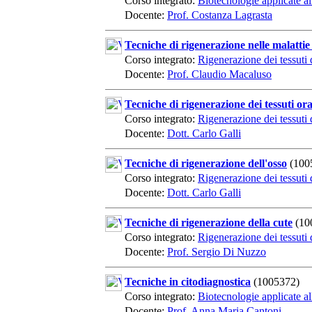
Corso integrato:
Biotecnologie applicate al
Docente:
Prof. Costanza Lagrasta
Tecniche di rigenerazione nelle malattie
Corso integrato:
Rigenerazione dei tessuti d
Docente:
Prof. Claudio Macaluso
Tecniche di rigenerazione dei tessuti ora
Corso integrato:
Rigenerazione dei tessuti d
Docente:
Dott. Carlo Galli
Tecniche di rigenerazione dell'osso
(100
Corso integrato:
Rigenerazione dei tessuti d
Docente:
Dott. Carlo Galli
Tecniche di rigenerazione della cute
(10
Corso integrato:
Rigenerazione dei tessuti d
Docente:
Prof. Sergio Di Nuzzo
Tecniche in citodiagnostica
(1005372)
Corso integrato:
Biotecnologie applicate al
Docente:
Prof. Anna Maria Cantoni