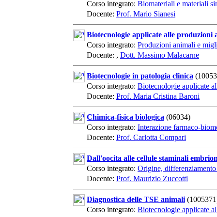
Corso integrato:
Biomateriali e materiali si
Docente:
Prof. Mario Sianesi
Biotecnologie applicate alle produzioni 
Corso integrato:
Produzioni animali e mig
Docente: ,
Dott. Massimo Malacarne
Biotecnologie in patologia clinica
(10053
Corso integrato:
Biotecnologie applicate al
Docente:
Prof. Maria Cristina Baroni
Chimica-fisica biologica
(06034)
Corso integrato:
Interazione farmaco-biom
Docente:
Prof. Carlotta Compari
Dall'oocita alle cellule staminali embrio
Corso integrato:
Origine, differenziamento 
Docente:
Prof. Maurizio Zuccotti
Diagnostica delle TSE animali
(1005371
Corso integrato:
Biotecnologie applicate al