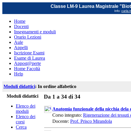
Classe LM-9 Laurea Magistrale "Biot
Info:
carla.m
Home
Docenti
Insegnamenti e moduli
Orario Lezioni
Aule
Appelli
Iscrizione Esami
Esame di Laurea
Appost@perte
Home Facoltà
Help
Moduli didattici
: In ordine alfabetico
Moduli didattici
Da 1 a 34 di 34
Elenco dei
Anatomia funzionale della nicchia dela c
moduli
Corso integrato:
Rigenerazione dei tessuti d
Elenco dei
Docente:
Prof. Prisco Mirandola
corsi
Cerca