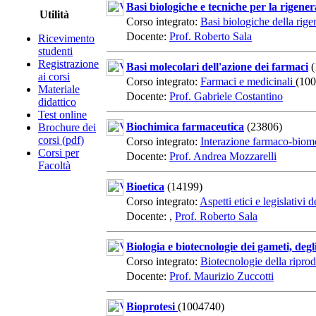
Basi biologiche e tecniche per la rigener
Utilità
Corso integrato:
Basi biologiche della rige
Docente:
Prof. Roberto Sala
Ricevimento
studenti
Registrazione
Basi molecolari dell'azione dei farmaci
(
ai corsi
Corso integrato:
Farmaci e medicinali
(10
Materiale
Docente:
Prof. Gabriele Costantino
didattico
Test online
Biochimica farmaceutica
(23806)
Brochure dei
corsi (pdf)
Corso integrato:
Interazione farmaco-biom
Corsi per
Docente:
Prof. Andrea Mozzarelli
Facoltà
Bioetica
(14199)
Corso integrato:
Aspetti etici e legislativi
Docente: ,
Prof. Roberto Sala
Biologia e biotecnologie dei gameti, deg
Corso integrato:
Biotecnologie della riprod
Docente:
Prof. Maurizio Zuccotti
Bioprotesi
(1004740)